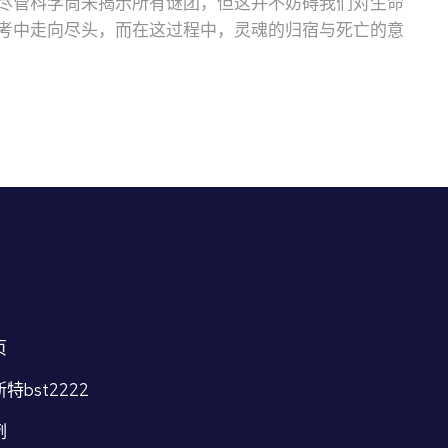
尽管科学尚未揭示所有谜团，但这并不妨碍我们对生命
考中走向尽头，而在这过程中，灵魂的归宿与死亡的意
页
特bst2222
例