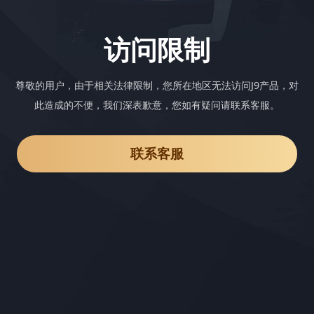
访问限制
尊敬的用户，由于相关法律限制，您所在地区无法访问J9产品，对
此造成的不便，我们深表歉意，您如有疑问请联系客服。
联系客服