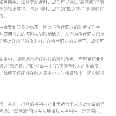
如弓箭手、法师等配合时，战熊可以通过“震荡波”控制
全的输出环境。与此同时，战熊的“熊之守护”也能够在
击。
中会受到较多的伤害，因此与治疗职业的配合尤为重
并使用自己的控制技能限制敌人，从而为治疗职业创造
”能够提升自己的攻击力，在治疗职业的支持下，战熊可
副本中，战熊通常担任前排的输出角色，而坦克职业则
过“怒焰猛击”和“熊掌拍击”迅速消耗敌人的生命值，
，战熊不仅能够在敌人集中火力时保证输出，还能够通
用。首先，战熊的控制技能非常适合用来应对大量的怪
熊通过“震荡波”可以有效地将敌人控制在一定范围内，