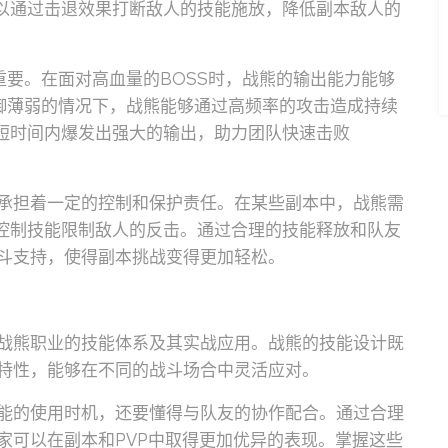
可以通过击退效果打断敌人的技能施放，降低副本敌人的
关重要。在面对高血量的BOSS时，战熊的输出能力能够
防御薄弱的情况下，战熊能够通过高频率的攻击造成持续
在短时间内爆发出强大的输出，助力团队快速击败
承担着一定的控制和保护责任。在某些副本中，战熊需
用控制技能限制敌人的反击。通过合理的技能释放和队友
斗支持，使得副本挑战变得更加轻松。
战熊职业的技能体系及其实战应用。战熊的技能设计既
特性，能够在不同的战斗场合中灵活应对。
能的使用时机，还要懂得与队友的协作配合。通过合理
家可以在副本和PVP中取得更加优异的表现。掌握这些