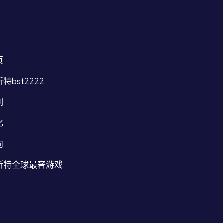
页
特bst2222
例
化
向
斯特全球最奢游戏